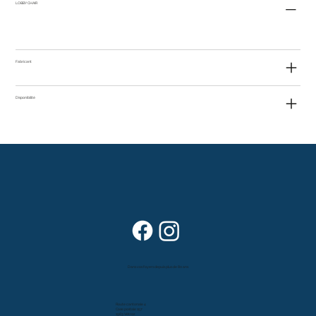
LOBBY CHAIR
Fabricant
Disponibilité
Dans vos foyers depuis plus de 80 ans
Route cantonale 4
Case postale 157
1963 Vétroz