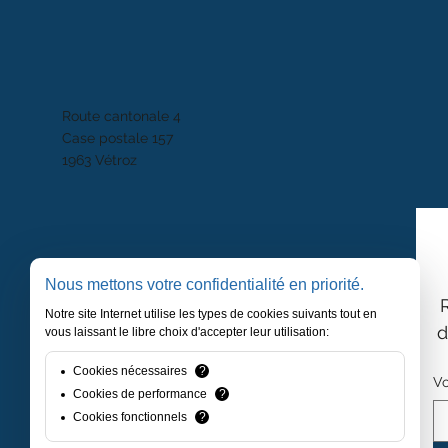
Route cantonale 4
Case postale 157
1963 Vétroz
Nous mettons votre confidentialité en priorité.
Notre site Internet utilise les types de cookies suivants tout en
d
vous laissant le libre choix d'accepter leur utilisation:
Cookies nécessaires
?
Vo
Cookies de performance
?
Cookies fonctionnels
?