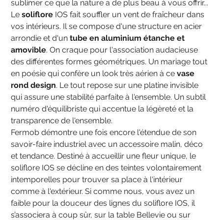
sublimer ce que la nature a de plus beau à vous offrir...
Le
soliflore
IOS fait souffler un vent de fraîcheur dans
vos intérieurs. Il se compose d'une structure en acier
arrondie et d'un
tube en aluminium étanche et
amovible
. On craque pour l'association audacieuse
des différentes formes géométriques. Un mariage tout
en poésie qui confère un look très aérien à ce
vase
rond design
. Le tout repose sur une platine invisible
qui assure une stabilité parfaite à l'ensemble. Un subtil
numéro d'équilibriste qui accentue la légèreté et la
transparence de l'ensemble.
Fermob démontre une fois encore l'étendue de son
savoir-faire industriel avec un accessoire malin, déco
et tendance. Destiné à accueillir une fleur unique, le
soliflore IOS se décline en des teintes volontairement
intemporelles pour trouver sa place à l'intérieur
comme à l'extérieur. Si comme nous, vous avez un
faible pour la douceur des lignes du soliflore IOS, il
s’associera à coup sûr, sur la table Bellevie ou sur