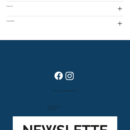
Fabricant
Disponibilité
Dans vos foyers depuis plus de 80 ans
Route cantonale 4
Case postale 157
1963 Vétroz