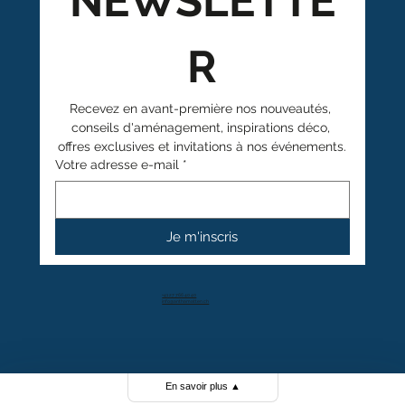
NEWSLETTE
R
Recevez en avant-première nos nouveautés, 
conseils d'aménagement, inspirations déco, 
offres exclusives et invitations à nos événements.
Votre adresse e-mail
*
Je m'inscris
+41 27 766 40 40
info@anthamatten.ch
4.4
+ de 100 avis clients
En savoir plus
▲