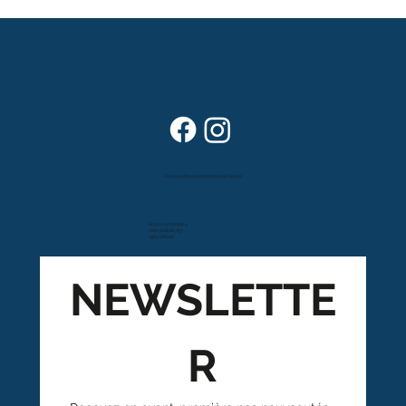
Dans vos foyers depuis plus de 80 ans
Route cantonale 4
Case postale 157
1963 Vétroz
NEWSLETTE
R