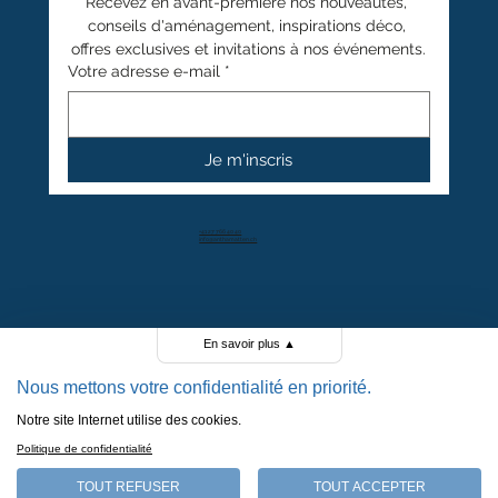
Recevez en avant-première nos nouveautés, 
conseils d'aménagement, inspirations déco, 
offres exclusives et invitations à nos événements.
Votre adresse e-mail
*
Je m'inscris
+41 27 766 40 40
info@anthamatten.ch
4.4
+ de 100 avis clients
En savoir plus
▲
Nous mettons votre confidentialité en priorité.
Notre site Internet utilise des cookies.
POLITIQUE DE CONFIDENTIALITÉ
Politique de confidentialité
POLITIQUE DE COOKIES
MENTIONS LÉGALES
TOUT REFUSER
TOUT ACCEPTER
CGV