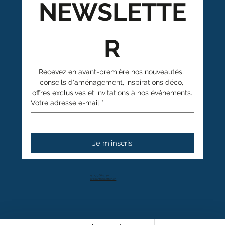
NEWSLETTE
R
Recevez en avant-première nos nouveautés, 
conseils d'aménagement, inspirations déco, 
offres exclusives et invitations à nos événements.
Votre adresse e-mail
*
Je m'inscris
+41 27 766 40 40
info@anthamatten.ch
4.4
+ de 100 avis clients