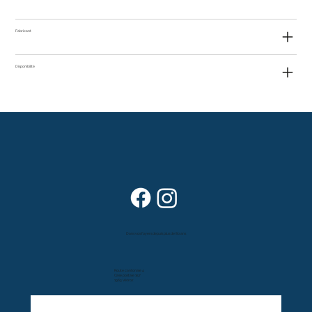
Fabricant
Disponibilité
Dans vos foyers depuis plus de 80 ans
Route cantonale 4
Case postale 157
1963 Vétroz