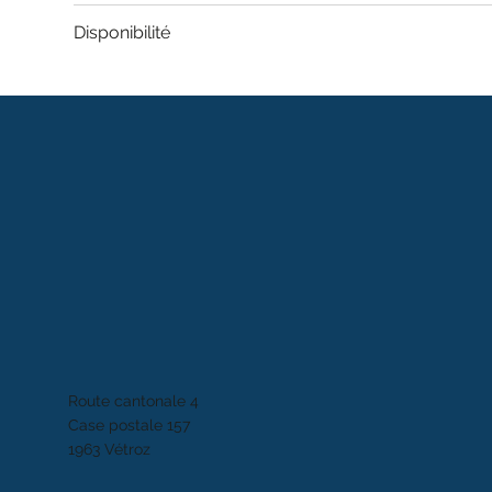
Disponibilité
Route cantonale 4
Case postale 157
1963 Vétroz