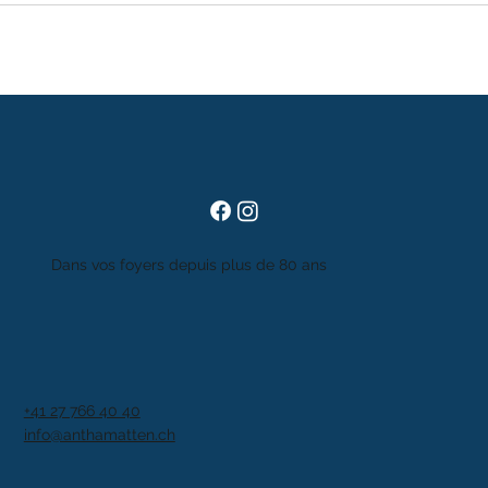
Dans vos foyers depuis plus de 80 ans
+41 27 766 40 40
info@anthamatten.ch