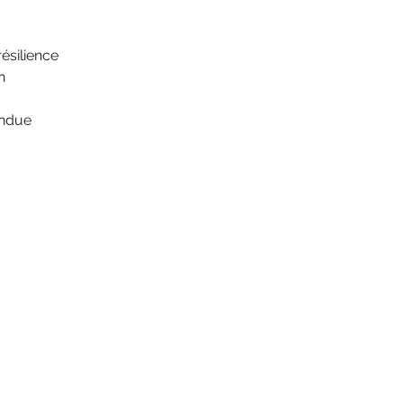
ésilience
n
endue