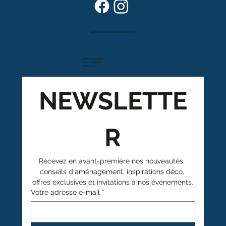
Dans vos foyers depuis plus de 80 ans
Route cantonale 4
Case postale 157
1963 Vétroz
NEWSLETTE
R
Recevez en avant-première nos nouveautés, 
conseils d'aménagement, inspirations déco, 
offres exclusives et invitations à nos événements.
Votre adresse e-mail
*