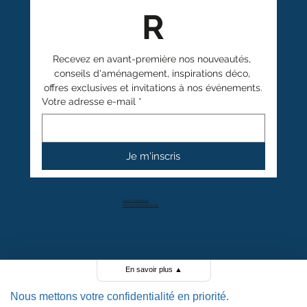
R
Recevez en avant-première nos nouveautés, 
conseils d'aménagement, inspirations déco, 
offres exclusives et invitations à nos événements.
Votre adresse e-mail
*
Je m'inscris
+41 27 766 40 40
info@anthamatten.ch
4.4
+ de 100 avis clients
En savoir plus
▲
Nous mettons votre confidentialité en priorité.