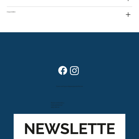
Disponibilité
Dans vos foyers depuis plus de 80 ans
Route cantonale 4
Case postale 157
1963 Vétroz
NEWSLETTE