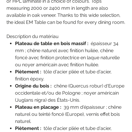
or HPL laminate in a choice of colours. Tops
measuring 2000 or 2400 mm in length are also
available in oak veneer. Thanks to this wide selection,
the ideal EM Table can be found for every dining room.
Description du matériau
Plateau de table en bois massif :
épaisseur 34
mm ; chêne naturel avec finition huilée, chêne
foncé avec finition protectrice en laque naturelle
ou noyer américain avec finition huilée.
Piètement :
tôle d'acier pliée et tube d'acier,
finition époxy.
Origine du bois :
chêne (Quercus robur) d'Europe
occidentale et/ou de Pologne ; noyer américain
(Juglans nigra) des États-Unis.
Plateau en placage :
39 mm d'épaisseur ; chêne
naturel ou teinté foncé (Europe), vernis effet bois
naturel.
Piètement :
tôle d'acier pliée et tube d'acier,