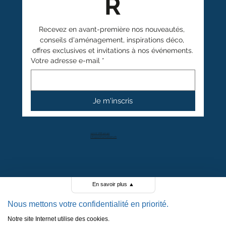
R
Recevez en avant-première nos nouveautés, 
conseils d'aménagement, inspirations déco, 
offres exclusives et invitations à nos événements.
Votre adresse e-mail
*
Je m'inscris
+41 27 766 40 40
info@anthamatten.ch
4.4
+ de 100 avis clients
En savoir plus
▲
Nous mettons votre confidentialité en priorité.
Notre site Internet utilise des cookies.
POLITIQUE DE CONFIDENTIALITÉ