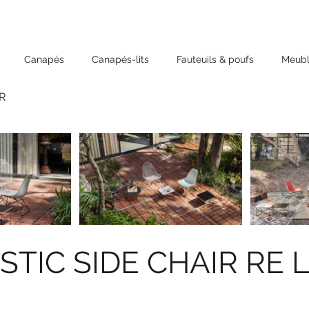
Canapés
Canapés-lits
Fauteuils & poufs
Meubl
R
STIC SIDE CHAIR RE 