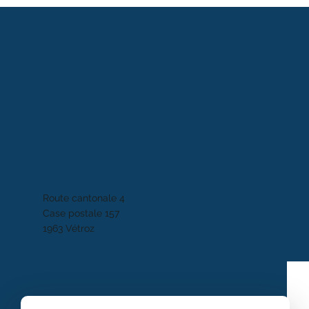
Route cantonale 4
Case postale 157
1963 Vétroz