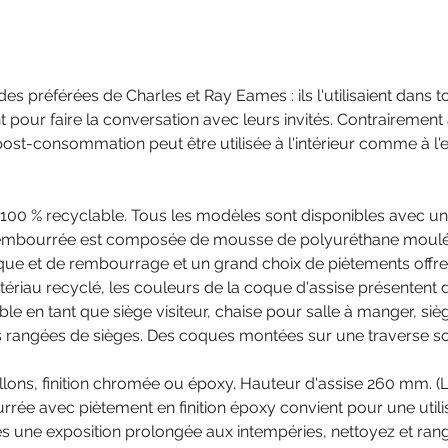
des préférées de Charles et Ray Eames : ils l'utilisaient dan
pour faire la conversation avec leurs invités. Contrairement à
st-consommation peut être utilisée à l'intérieur comme à l'ex
100 % recyclable. Tous les modèles sont disponibles avec un 
rembourrée est composée de mousse de polyuréthane moulée r
que et de rembourrage et un grand choix de piètements offre
riau recyclé, les couleurs de la coque d'assise présentent d
le en tant que siège visiteur, chaise pour salle à manger, siè
s rangées de sièges. Des coques montées sur une traverse so
sillons, finition chromée ou époxy. Hauteur d'assise 260 mm. 
ée avec piètement en finition époxy convient pour une utilisa
s une exposition prolongée aux intempéries, nettoyez et rang