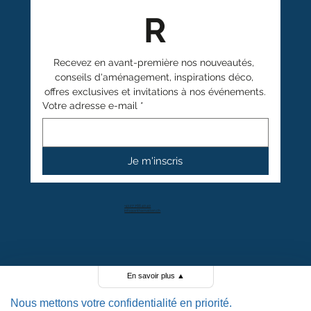
R
Recevez en avant-première nos nouveautés, 
conseils d'aménagement, inspirations déco, 
offres exclusives et invitations à nos événements.
Votre adresse e-mail
*
Je m'inscris
+41 27 766 40 40
info@anthamatten.ch
4.4
+ de 100 avis clients
En savoir plus
▲
Nous mettons votre confidentialité en priorité.