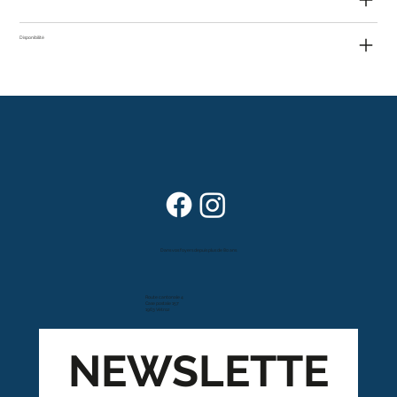
Disponibilité
Dans vos foyers depuis plus de 80 ans
Route cantonale 4
Case postale 157
1963 Vétroz
NEWSLETTE