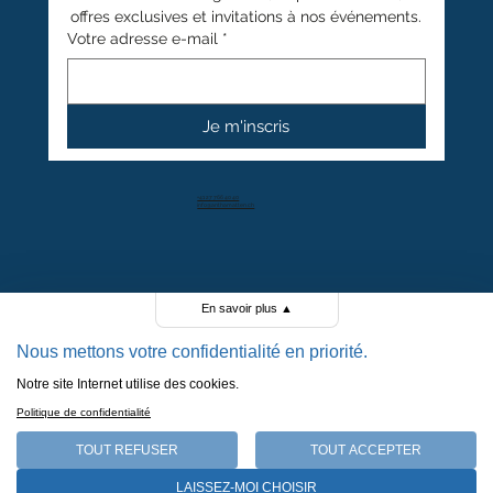
offres exclusives et invitations à nos événements.
Votre adresse e-mail
*
Je m'inscris
+41 27 766 40 40
info@anthamatten.ch
4.4
+ de 100 avis clients
En savoir plus
▲
Nous mettons votre confidentialité en priorité.
Notre site Internet utilise des cookies.
POLITIQUE DE CONFIDENTIALITÉ
Politique de confidentialité
POLITIQUE DE COOKIES
MENTIONS LÉGALES
TOUT REFUSER
TOUT ACCEPTER
CGV
LAISSEZ-MOI CHOISIR