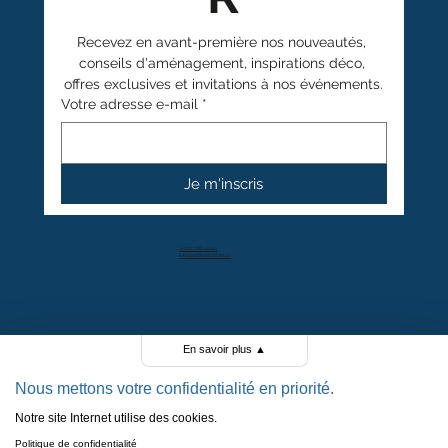
Recevez en avant-première nos nouveautés, 
conseils d'aménagement, inspirations déco, 
offres exclusives et invitations à nos événements.
Votre adresse e-mail
*
Je m'inscris
+41 27 766 40 40
info@anthamatten.ch
4.4
+ de 100 avis clients
En savoir plus
▲
Nous mettons votre confidentialité en priorité.
Notre site Internet utilise des cookies.
POLITIQUE DE CONFIDENTIALITÉ
Politique de confidentialité
POLITIQUE DE COOKIES