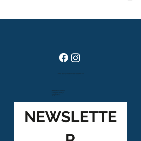
Dans vos foyers depuis plus de 80 ans
Route cantonale 4
Case postale 157
1963 Vétroz
NEWSLETTE
R