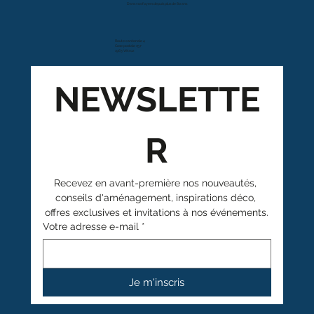
Dans vos foyers depuis plus de 80 ans
Route cantonale 4
Case postale 157
1963 Vétroz
NEWSLETTE
R
Recevez en avant-première nos nouveautés, 
conseils d'aménagement, inspirations déco, 
offres exclusives et invitations à nos événements.
Votre adresse e-mail
*
Je m'inscris