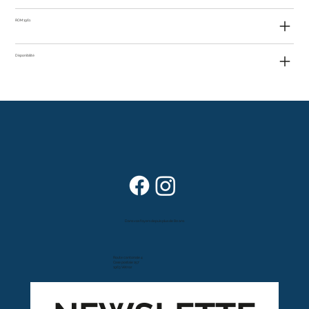
ROM 1961
Disponibilité
Dans vos foyers depuis plus de 80 ans
Route cantonale 4
Case postale 157
1963 Vétroz