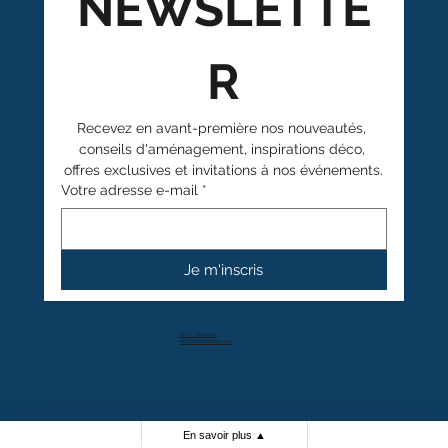
NEWSLETTE
R
Recevez en avant-première nos nouveautés, 
conseils d'aménagement, inspirations déco, 
offres exclusives et invitations à nos événements.
Votre adresse e-mail
*
Je m'inscris
+41 27 766 40 40
info@anthamatten.ch
4.4
+ de 100 avis clients
En savoir plus
▲