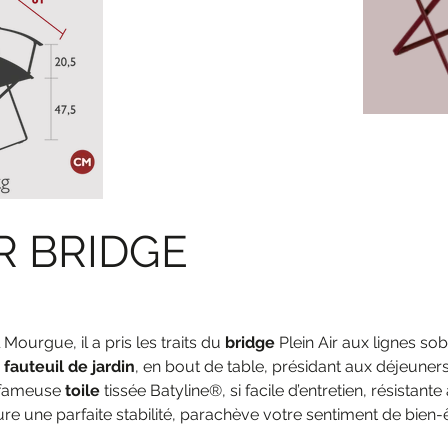
R BRIDGE
Mourgue, il a pris les traits du
bridge
Plein Air aux lignes so
e
fauteuil de jardin
, en bout de table, présidant aux déjeuners e
la fameuse
toile
tissée Batyline®, si facile d’entretien, résistan
re une parfaite stabilité, parachève votre sentiment de bien-êtr