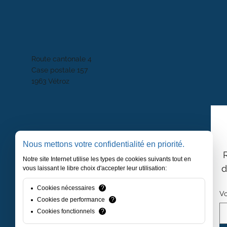
Route cantonale 4
Case postale 157
1963 Vétroz
Nous mettons votre confidentialité en priorité.
Notre site Internet utilise les types de cookies suivants tout en
d
vous laissant le libre choix d'accepter leur utilisation:
Cookies nécessaires
?
Vo
Cookies de performance
?
Cookies fonctionnels
?