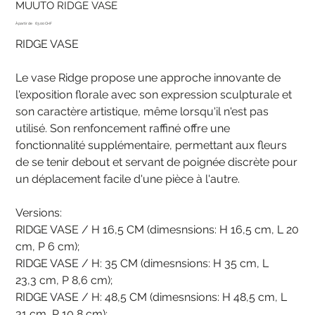
MUUTO RIDGE VASE
Prix
À partir de
63.00 CHF
RIDGE VASE
Le vase Ridge propose une approche innovante de
l'exposition florale avec son expression sculpturale et
son caractère artistique, même lorsqu'il n'est pas
utilisé. Son renfoncement raffiné offre une
fonctionnalité supplémentaire, permettant aux fleurs
de se tenir debout et servant de poignée discrète pour
un déplacement facile d'une pièce à l'autre.
Versions:
RIDGE VASE / H 16,5 CM (dimesnsions: H 16,5 cm, L 20
cm, P 6 cm);
RIDGE VASE / H: 35 CM (dimesnsions: H 35 cm, L
23,3 cm, P 8,6 cm);
RIDGE VASE / H: 48,5 CM (dimesnsions: H 48,5 cm, L
31 cm, P 10,8 cm);