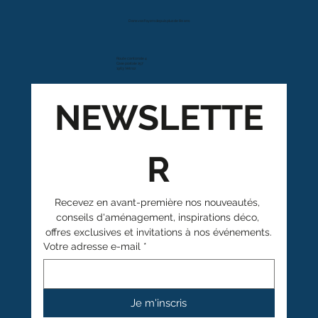
Dans vos foyers depuis plus de 80 ans
Route cantonale 4
Case postale 157
1963 Vétroz
NEWSLETTE
R
Recevez en avant-première nos nouveautés, 
conseils d'aménagement, inspirations déco, 
offres exclusives et invitations à nos événements.
Votre adresse e-mail
*
Je m'inscris