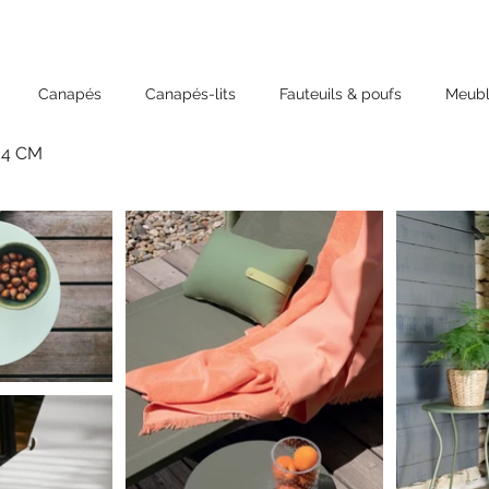
Canapés
Canapés-lits
Fauteuils & poufs
Meubl
34 CM