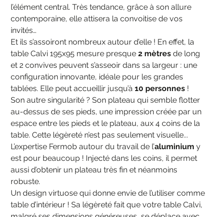
l’élément central. Très tendance, grâce à son allure
contemporaine, elle attisera la convoitise de vos
invités…
Et ils s’assoiront nombreux autour d’elle ! En effet, la
table Calvi 195x95 mesure presque
2 mètres
de long
et 2 convives peuvent s’asseoir dans sa largeur : une
configuration innovante, idéale pour les grandes
tablées. Elle peut accueillir jusqu’à
10 personnes
!
Son autre singularité ? Son plateau qui semble flotter
au-dessus de ses pieds, une impression créée par un
espace entre les pieds et le plateau, aux 4 coins de la
table. Cette légèreté n’est pas seulement visuelle...
L’expertise Fermob autour du travail de l’
aluminium
y
est pour beaucoup ! Injecté dans les coins, il permet
aussi d’obtenir un plateau très fin et néanmoins
robuste.
Un design virtuose qui donne envie de l’utiliser comme
table d’intérieur ! Sa légèreté fait que votre table Calvi,
malgré ses dimensions généreuses, se déplace avec