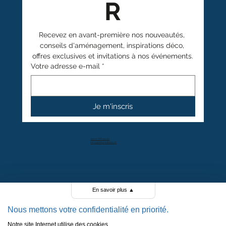
R
Recevez en avant-première nos nouveautés, 
conseils d'aménagement, inspirations déco, 
offres exclusives et invitations à nos événements.
Votre adresse e-mail
*
Je m'inscris
+41 27 766 40 40
info@anthamatten.ch
4.4
+ de 100 avis clients
En savoir plus
▲
Nous mettons votre confidentialité en priorité.
Notre site Internet utilise des cookies.