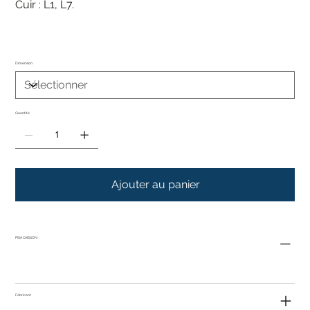
Cuir : L1, L7.
Dimension
Quantité
Ajouter au panier
PISA CAISSON
Fabricant