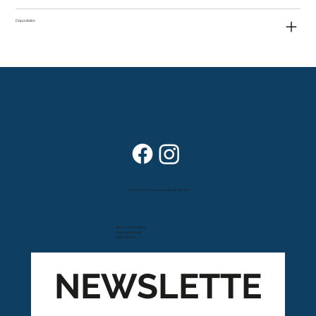
Disponibilité
Dans vos foyers depuis plus de 80 ans
Route cantonale 4
Case postale 157
1963 Vétroz
NEWSLETTE