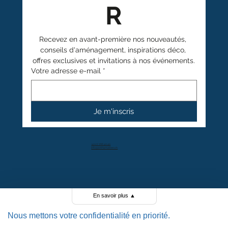
R
Recevez en avant-première nos nouveautés, 
conseils d'aménagement, inspirations déco, 
offres exclusives et invitations à nos événements.
Votre adresse e-mail
*
Je m'inscris
+41 27 766 40 40
info@anthamatten.ch
4.4
+ de 100 avis clients
En savoir plus
▲
Nous mettons votre confidentialité en priorité.