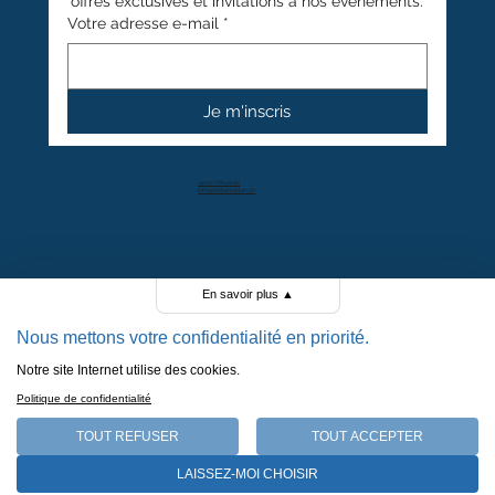
offres exclusives et invitations à nos événements.
Votre adresse e-mail
*
Je m'inscris
+41 27 766 40 40
info@anthamatten.ch
4.4
+ de 100 avis clients
En savoir plus
▲
Nous mettons votre confidentialité en priorité.
Notre site Internet utilise des cookies.
POLITIQUE DE CONFIDENTIALITÉ
Politique de confidentialité
POLITIQUE DE COOKIES
MENTIONS LÉGALES
TOUT REFUSER
TOUT ACCEPTER
CGV
LAISSEZ-MOI CHOISIR