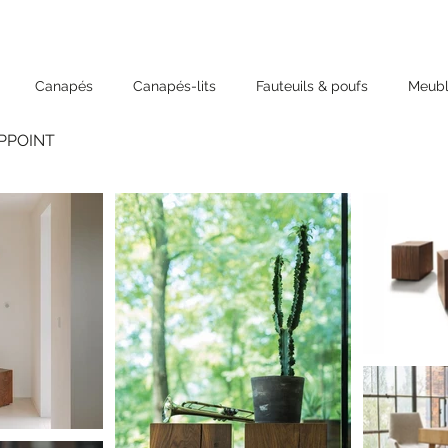
Canapés
Canapés-lits
Fauteuils & poufs
Meubl
PPOINT