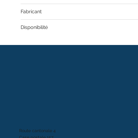
Fabricant
Disponibilité
Route cantonale 4
Case postale 157