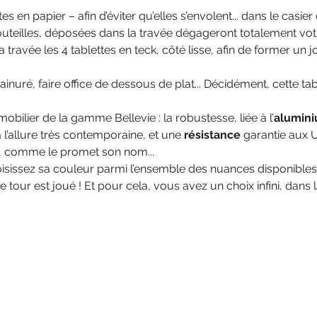
 en papier – afin d’éviter qu’elles s’envolent... dans le casie
bouteilles, déposées dans la travée dégageront totalement vot
la travée les 4 tablettes en teck, côté lisse, afin de former un 
ainuré, faire office de dessous de plat... Décidément, cette t
obilier de la gamme Bellevie : la robustesse, liée à l’
alumin
 l’allure très contemporaine, et une
résistance
garantie aux U
le, comme le promet son nom...
isissez sa couleur parmi l’ensemble des nuances disponibles. I
e tour est joué ! Et pour cela, vous avez un choix infini, dans