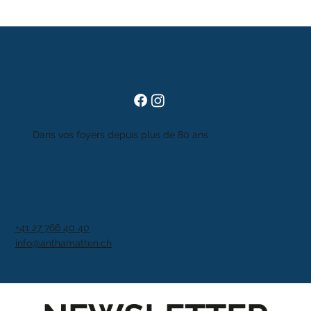
Dans vos foyers depuis plus de 80 ans
+41 27 766 40 40
info@anthamatten.ch