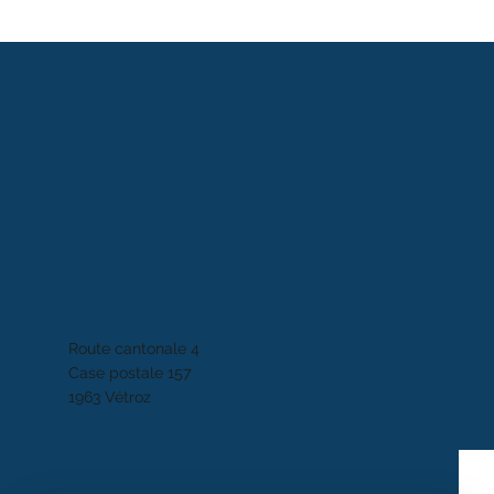
Route cantonale 4
Case postale 157
1963 Vétroz