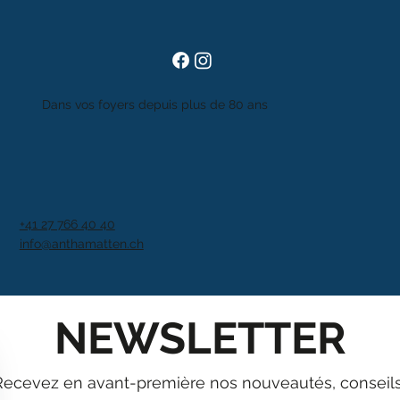
Dans vos foyers depuis plus de 80 ans
+41 27 766 40 40
info@anthamatten.ch
NEWSLETTER
Recevez en avant-première nos nouveautés, conseils