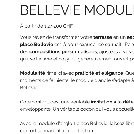
BELLEVIE MODULE
Prix
1'275.00 CHF
Vous rêvez de transformer votre
terrasse
en un
es
place Bellevie
est là pour exaucer ce souhait ! Pe
des
compositions personnalisées
, ajustées à vos 
qu’il soit intime et cosy ou généreusement ouvert po
Modularité
rime ici avec
praticité et élégance
. Qu
moments de farniente, le module d'angle s’adapte à
Bellevie.
Côté confort, c’est une véritable
invitation à la dét
enveloppante. Un véritable cocon qui vous accueil
Avec le module d'angle 1 place Bellevie, laissez 
confort se marient à la perfection.