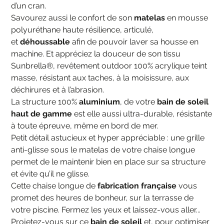
d’un cran.
Savourez aussi le confort de son
matelas
en mousse
polyuréthane haute résilience, articulé,
et
déhoussable
afin de pouvoir laver sa housse en
machine. Et appréciez la douceur de son tissu
Sunbrella®, revêtement outdoor 100% acrylique teint
masse, résistant aux taches, à la moisissure, aux
déchirures et à l’abrasion.
La structure 100%
aluminium
, de votre
bain de soleil
haut de gamme
est elle aussi ultra-durable, résistante
à toute épreuve, même en bord de mer.
Petit détail astucieux et hyper appréciable : une grille
anti-glisse sous le matelas de votre chaise longue
permet de le maintenir bien en place sur sa structure
et évite qu’il ne glisse.
Cette chaise longue de
fabrication française
vous
promet des heures de bonheur, sur la terrasse de
votre piscine. Fermez les yeux et laissez-vous aller...
Projetez-vous sur ce
bain de soleil
et, pour optimiser