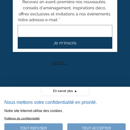
Recevez en avant-première nos nouveautés, 
conseils d'aménagement, inspirations déco, 
offres exclusives et invitations à nos événements.
Votre adresse e-mail
*
Je m'inscris
+41 27 766 40 40
info@anthamatten.ch
4.4
+ de 100 avis clients
En savoir plus
▲
Nous mettons votre confidentialité en priorité.
Notre site Internet utilise des cookies.
POLITIQUE DE CONFIDENTIALITÉ
Politique de confidentialité
POLITIQUE DE COOKIES
MENTIONS LÉGALES
TOUT REFUSER
TOUT ACCEPTER
CGV