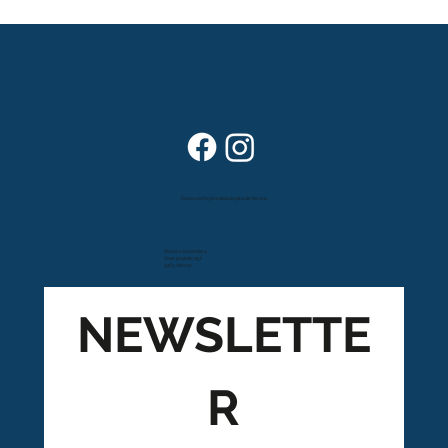
Dans vos foyers depuis plus de 80 ans
Route cantonale 4
Case postale 157
1963 Vétroz
NEWSLETTE
R