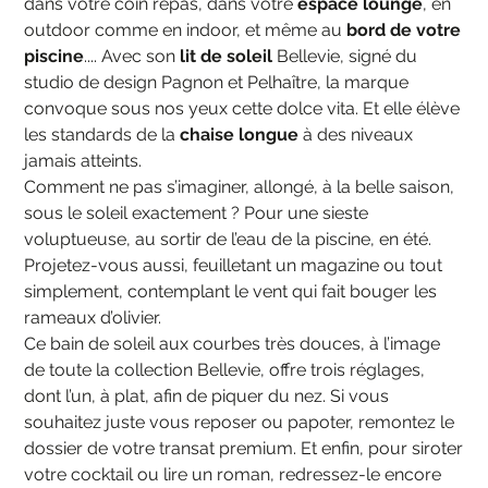
dans votre coin repas, dans votre
espace lounge
, en
outdoor comme en indoor, et même au
bord de votre
piscine
.... Avec son
lit de soleil
Bellevie, signé du
studio de design Pagnon et Pelhaître, la marque
convoque sous nos yeux cette dolce vita. Et elle élève
les standards de la
chaise longue
à des niveaux
jamais atteints.
Comment ne pas s’imaginer, allongé, à la belle saison,
sous le soleil exactement ? Pour une sieste
voluptueuse, au sortir de l’eau de la piscine, en été.
Projetez-vous aussi, feuilletant un magazine ou tout
simplement, contemplant le vent qui fait bouger les
rameaux d’olivier.
Ce bain de soleil aux courbes très douces, à l’image
de toute la collection Bellevie, offre trois réglages,
dont l’un, à plat, afin de piquer du nez. Si vous
souhaitez juste vous reposer ou papoter, remontez le
dossier de votre transat premium. Et enfin, pour siroter
votre cocktail ou lire un roman, redressez-le encore