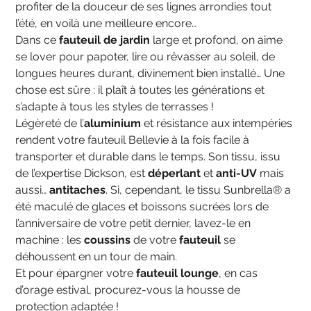
profiter de la douceur de ses lignes arrondies tout
l’été, en voilà une meilleure encore…
Dans ce
fauteuil de jardin
large et profond, on aime
se lover pour papoter, lire ou rêvasser au soleil, de
longues heures durant, divinement bien installé… Une
chose est sûre : il plaît à toutes les générations et
s’adapte à tous les styles de terrasses !
Légèreté de l’
aluminium
et résistance aux intempéries
rendent votre fauteuil Bellevie à la fois facile à
transporter et durable dans le temps. Son tissu, issu
de l’expertise Dickson, est
déperlant
et
anti-UV
mais
aussi…
antitaches
. Si, cependant, le tissu Sunbrella® a
été maculé de glaces et boissons sucrées lors de
l’anniversaire de votre petit dernier, lavez-le en
machine : les
coussins
de votre
fauteuil
se
déhoussent en un tour de main.
Et pour épargner votre
fauteuil lounge
, en cas
d’orage estival, procurez-vous la housse de
protection adaptée !