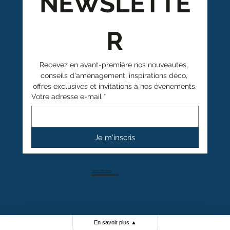
NEWSLETTE
R
Recevez en avant-première nos nouveautés, 
conseils d'aménagement, inspirations déco, 
offres exclusives et invitations à nos événements.
Votre adresse e-mail
*
Je m'inscris
+41 27 766 40 40
info@anthamatten.ch
4.4
+ de 100 avis clients
En savoir plus
▲