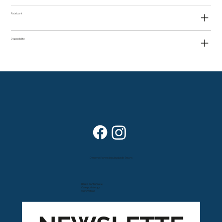
Fabricant
Disponibilité
Dans vos foyers depuis plus de 80 ans
Route cantonale 4
Case postale 157
1963 Vétroz