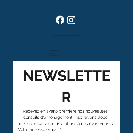
Dans vos foyers depuis plus de 80 ans
Route cantonale 4
Case postale 157
1963 Vétroz
NEWSLETTE
R
Recevez en avant-première nos nouveautés, 
conseils d'aménagement, inspirations déco, 
offres exclusives et invitations à nos événements.
Votre adresse e-mail
*