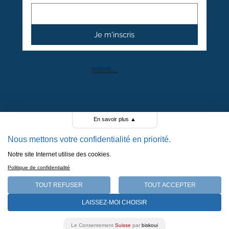
Je m'inscris
+41 27 766 40 40
info@anthamatten.ch
4.4
+ de 100 avis clients
En savoir plus
▲
Nous mettons votre confidentialité en priorité.
Notre site Internet utilise des cookies.
POLITIQUE DE CONFIDENTIALITÉ
Politique de confidentialité
POLITIQUE DE COOKIES
MENTIONS LÉGALES
TOUT REFUSER
TOUT ACCEPTER
CGV
LAISSEZ-MOI CHOISIR
MADE BY BERTHE.
Le Consentement
Suisse
par
biskoui