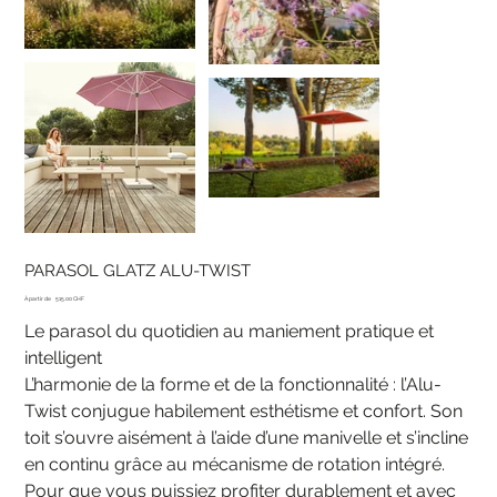
PARASOL GLATZ ALU-TWIST
Prix
À partir de
515.00 CHF
Le parasol du quotidien au maniement pratique et
intelligent
L’harmonie de la forme et de la fonctionnalité : l’Alu-
Twist conjugue habilement esthétisme et confort. Son
toit s’ouvre aisément à l’aide d’une manivelle et s’incline
en continu grâce au mécanisme de rotation intégré.
Pour que vous puissiez profiter durablement et avec