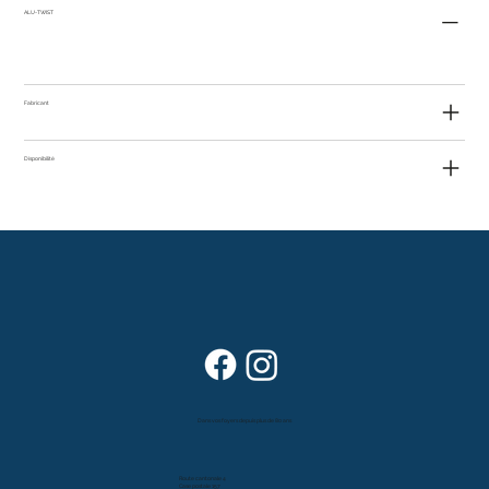
ALU-TWIST
Fabricant
Disponibilité
Dans vos foyers depuis plus de 80 ans
Route cantonale 4
Case postale 157