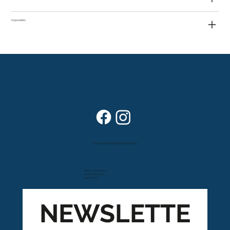
Disponibilité
Dans vos foyers depuis plus de 80 ans
Route cantonale 4
Case postale 157
1963 Vétroz
NEWSLETTE