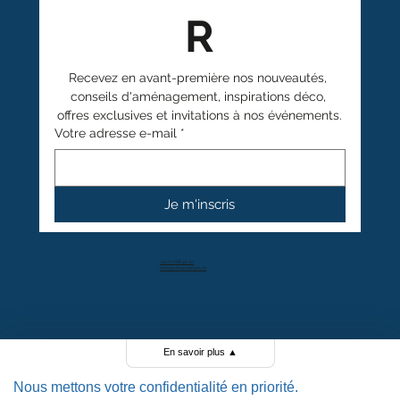
R
Recevez en avant-première nos nouveautés, 
conseils d'aménagement, inspirations déco, 
offres exclusives et invitations à nos événements.
Votre adresse e-mail
*
Je m'inscris
+41 27 766 40 40
info@anthamatten.ch
4.4
+ de 100 avis clients
En savoir plus
▲
Nous mettons votre confidentialité en priorité.