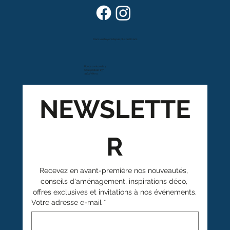
Dans vos foyers depuis plus de 80 ans
Route cantonale 4
Case postale 157
1963 Vétroz
NEWSLETTE
R
Recevez en avant-première nos nouveautés, 
conseils d'aménagement, inspirations déco, 
offres exclusives et invitations à nos événements.
Votre adresse e-mail
*