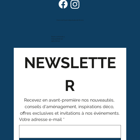
Dans vos foyers depuis plus de 80 ans
Route cantonale 4
Case postale 157
1963 Vétroz
NEWSLETTE
R
Recevez en avant-première nos nouveautés, 
conseils d'aménagement, inspirations déco, 
offres exclusives et invitations à nos événements.
Votre adresse e-mail
*