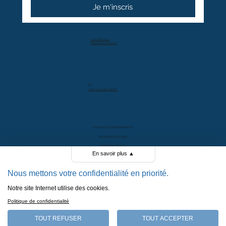
Je m'inscris
+41 27 766 40 40
info@anthamatten.ch
4.4
+ de 100 avis clients
POLITIQUE DE CONFIDENTIALITÉ
POLITIQUE DE COOKIES
MENTIONS LÉGALES
En savoir plus
▲
CGV
Nous mettons votre confidentialité en priorité.
Notre site Internet utilise des cookies.
MADE BY BERTHE.
Politique de confidentialité
TOUT REFUSER
TOUT ACCEPTER