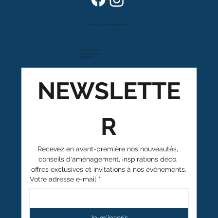
Dans vos foyers depuis plus de 80 ans
Route cantonale 4
Case postale 157
1963 Vétroz
NEWSLETTE
R
Recevez en avant-première nos nouveautés, 
conseils d'aménagement, inspirations déco, 
offres exclusives et invitations à nos événements.
Votre adresse e-mail
*
Je m'inscris