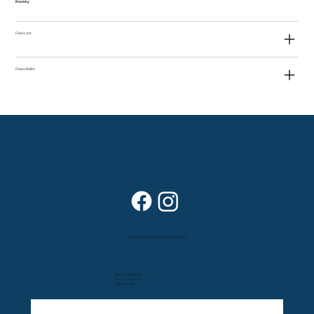
Rovisky
Fabricant
Disponibilité
Dans vos foyers depuis plus de 80 ans
Route cantonale 4
Case postale 157
1963 Vétroz