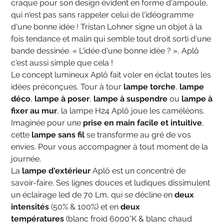
craque pour son design évident en forme d'ampoule,
qui n'est pas sans rappeler celui de l'idéogramme
d'une bonne idée ! Tristan Lohner signe un objet à la
fois tendance et malin qui semble tout droit sorti d'une
bande dessinée. « L'idée d'une bonne idée ? », Aplô
c'est aussi simple que cela !
Le concept lumineux Aplô fait voler en éclat toutes les
idées préconçues. Tour à tour
lampe torche
,
lampe
déco
,
lampe à poser
,
lampe à suspendre
ou
lampe à
fixer au mur
, la lampe H24 Aplô joue les caméléons.
Imaginée pour une
prise en main facile et intuitive
,
cette
lampe sans fil
se transforme au gré de vos
envies. Pour vous accompagner à tout moment de la
journée.
La
lampe d'extérieur
Aplô est un concentré de
savoir-faire. Ses lignes douces et ludiques dissimulent
un éclairage led de 70 Lm, qui se décline en
deux
intensités
(50% & 100%) et en
deux
températures
(blanc froid 6000°K & blanc chaud