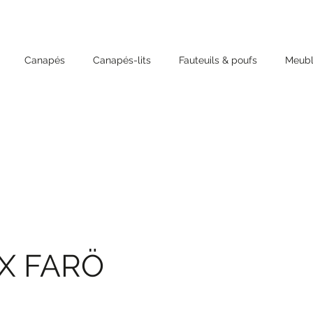
Canapés
Canapés-lits
Fauteuils & poufs
Meubl
X FARÖ