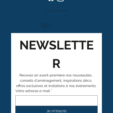
Dans vos foyers depuis plus de 80 ans
Route cantonale 4
Case postale 157
1963 Vétroz
NEWSLETTE
R
Recevez en avant-première nos nouveautés, 
conseils d'aménagement, inspirations déco, 
offres exclusives et invitations à nos événements.
Votre adresse e-mail
*
Je m'inscris