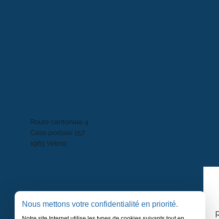
Route cantonale 4
Case postale 157
1963 Vétroz
Nous mettons votre confidentialité en priorité.
Notre site Internet utilise les types de cookies suivants tout en