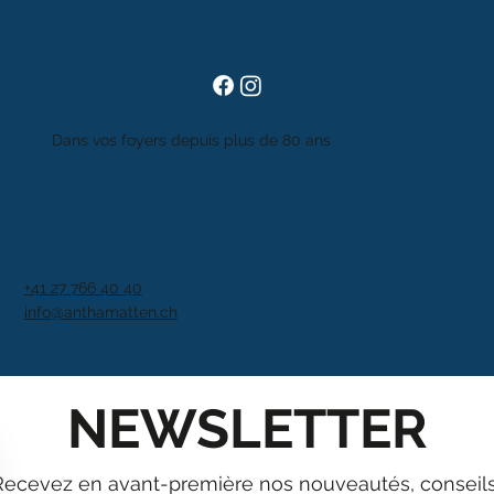
Dans vos foyers depuis plus de 80 ans
+41 27 766 40 40
info@anthamatten.ch
NEWSLETTER
Recevez en avant-première nos nouveautés, conseils