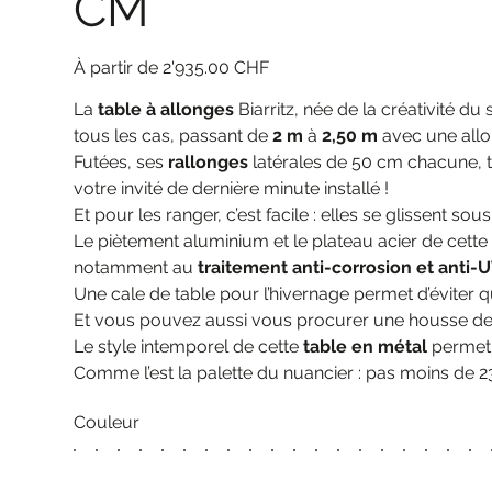
CM
Prix
2'935.00 CHF
La
table à allonges
Biarritz, née de la créativité d
tous les cas, passant de
2 m
à
2,50 m
avec une allo
Futées, ses
rallonges
latérales de 50 cm chacune, très
votre invité de dernière minute installé !
Et pour les ranger, c’est facile : elles se glissent s
Le piètement aluminium et le plateau acier de cett
notamment au
traitement anti-corrosion et anti-
Une cale de table pour l’hivernage permet d’éviter q
Et vous pouvez aussi vous procurer une housse de 
Le style intemporel de cette
table en métal
permet d
Comme l’est la palette du nuancier : pas moins de 2
Couleur