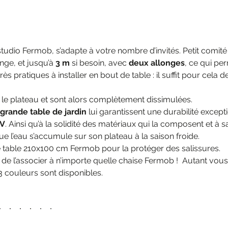
u studio Fermob, s’adapte à votre nombre d’invités. Petit com
nge, et jusqu’à
3 m
si besoin, avec
deux allonges
, ce qui per
 pratiques à installer en bout de table : il suffit pour cela de
ous le plateau et sont alors complètement dissimulées.
e
grande table de jardin
lui garantissent une durabilité except
UV
. Ainsi qu’à la solidité des matériaux qui la composent et à 
ue l’eau s’accumule sur son plateau à la saison froide.
table 210x100 cm Fermob pour la protéger des salissures.
e l’associer à n’importe quelle chaise Fermob ! Autant vous d
3 couleurs sont disponibles.