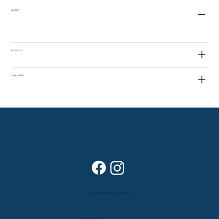
BEBOP
Fabricant
Disponibilité
Dans vos foyers depuis plus de 80 ans
Route cantonale 4