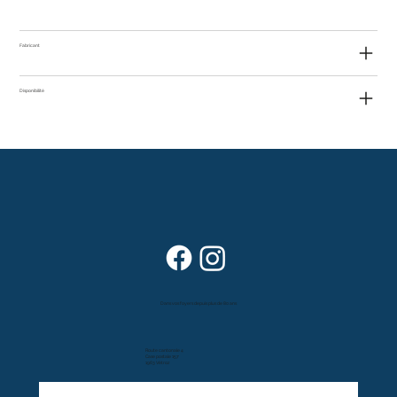
Fabricant
Disponibilité
Dans vos foyers depuis plus de 80 ans
Route cantonale 4
Case postale 157
1963 Vétroz