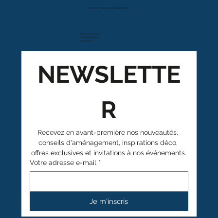
Dans vos foyers depuis plus de 80 ans
Route cantonale 4
Case postale 157
1963 Vétroz
NEWSLETTE
R
Recevez en avant-première nos nouveautés, 
conseils d'aménagement, inspirations déco, 
offres exclusives et invitations à nos événements.
Votre adresse e-mail
*
Je m'inscris