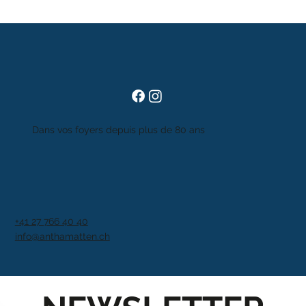
Dans vos foyers depuis plus de 80 ans
+41 27 766 40 40
info@anthamatten.ch