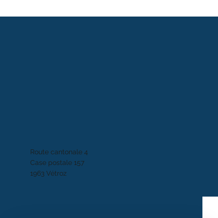
Route cantonale 4
Case postale 157
1963 Vétroz