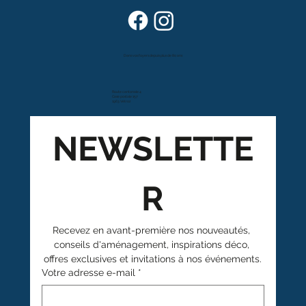
Le mobilier durable : un investissement
pour votre maison et pour la planète
Dans vos foyers depuis plus de 80 ans
Route cantonale 4
Case postale 157
1963 Vétroz
NEWSLETTE
R
Recevez en avant-première nos nouveautés, 
conseils d'aménagement, inspirations déco, 
offres exclusives et invitations à nos événements.
Votre adresse e-mail
*