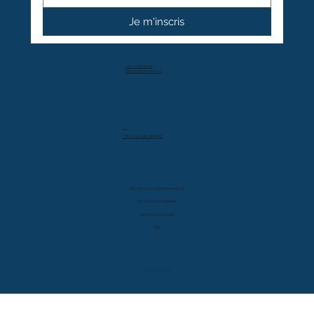
Je m'inscris
+41 27 766 40 40
info@anthamatten.ch
4.4
+ de 100 avis clients
POLITIQUE DE CONFIDENTIALITÉ
POLITIQUE DE COOKIES
MENTIONS LÉGALES
CGV
MADE BY BERTHE.