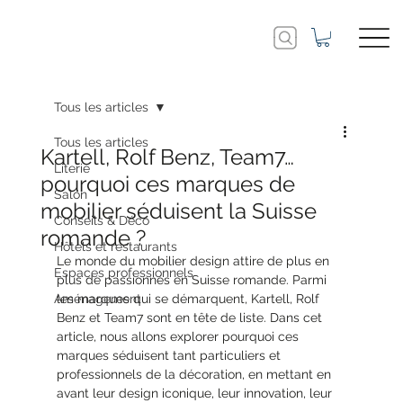
Tous les articles
Tous les articles
Kartell, Rolf Benz, Team7…
Literie
pourquoi ces marques de
Salon
mobilier séduisent la Suisse
Conseils & Déco
romande ?
Hôtels et restaurants
Le monde du mobilier design attire de plus en 
Espaces professionnels
plus de passionnés en Suisse romande. Parmi 
Aménagement
les marques qui se démarquent, Kartell, Rolf 
Benz et Team7 sont en tête de liste. Dans cet 
article, nous allons explorer pourquoi ces 
marques séduisent tant particuliers et 
professionnels de la décoration, en mettant en 
avant leur design iconique, leur innovation, leur 