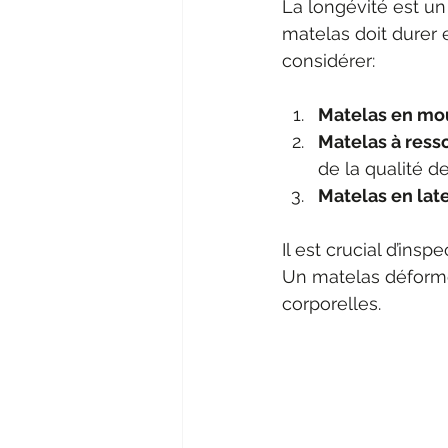
La longévité est un 
matelas doit durer e
considérer:
Matelas en mo
Matelas à ress
de la qualité de
Matelas en lat
Il est crucial d’ins
Un matelas déformé 
corporelles.