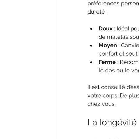
préférences personn
dureté :
Doux
 : Idéal p
de matelas soul
Moyen
 : Convi
confort et souti
Ferme
 : Recom
le dos ou le ve
Il est conseillé d’
votre corps. De plus
chez vous.
La longévité