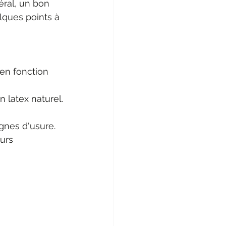
éral, un bon 
elques points à 
 en fonction 
en latex naturel.
gnes d'usure. 
urs 