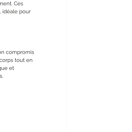
ment. Ces 
, idéale pour 
 bon compromis 
corps tout en 
que et 
s.