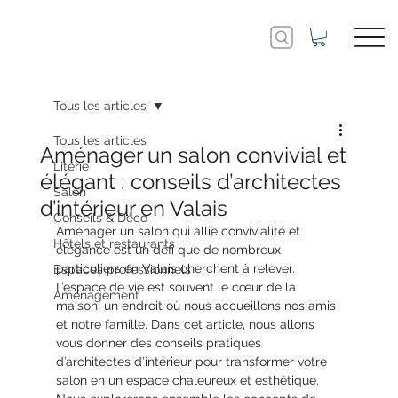
Tous les articles
Tous les articles
Aménager un salon convivial et
Literie
élégant : conseils d’architectes
Salon
d’intérieur en Valais
Conseils & Déco
Aménager un salon qui allie convivialité et 
Hôtels et restaurants
élégance est un défi que de nombreux 
particuliers en Valais cherchent à relever. 
Espaces professionnels
L’espace de vie est souvent le cœur de la 
Aménagement
maison, un endroit où nous accueillons nos amis 
et notre famille. Dans cet article, nous allons 
vous donner des conseils pratiques 
d’architectes d’intérieur pour transformer votre 
salon en un espace chaleureux et esthétique. 