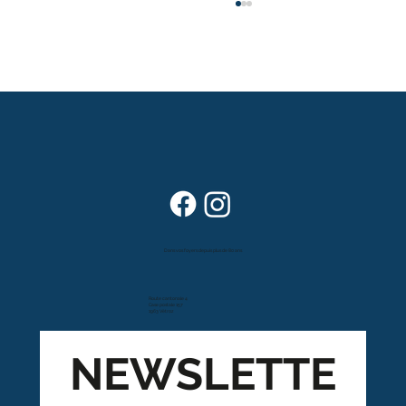
Le mobilier durable : un investissement
pour votre maison et pour la planète
Dans vos foyers depuis plus de 80 ans
Route cantonale 4
Case postale 157
1963 Vétroz
NEWSLETTE