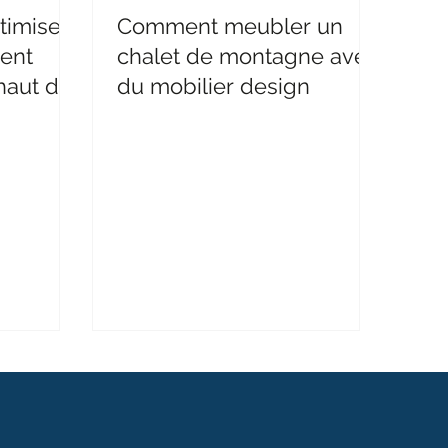
timiser
Comment meubler un
ment
chalet de montagne avec
haut de
du mobilier design