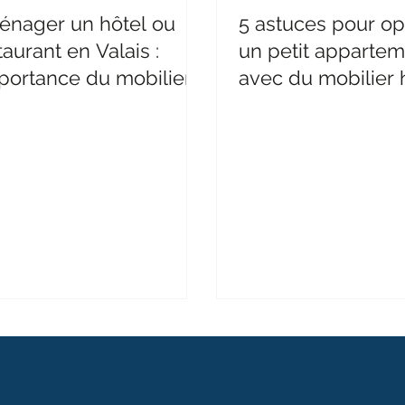
nager un hôtel ou
5 astuces pour op
taurant en Valais :
un petit apparte
mportance du mobilier
avec du mobilier 
ign
gamme