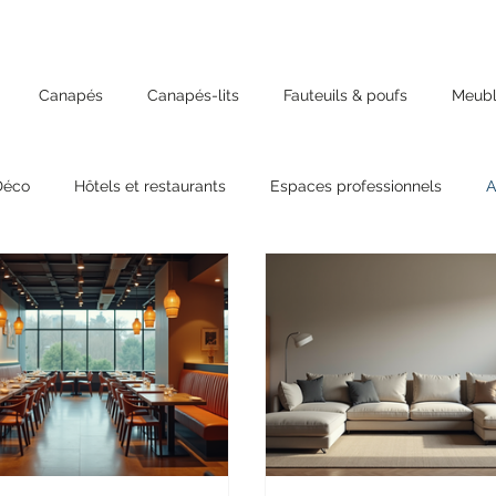
Canapés
Canapés-lits
Fauteuils & poufs
Meubl
Déco
Hôtels et restaurants
Espaces professionnels