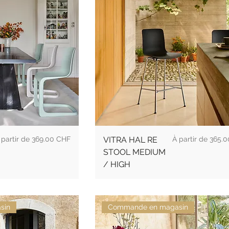
rix
Prix promotionne
369.00 CHF
VITRA HAL RE
À partir de
365.0
STOOL MEDIUM
/ HIGH
sin
Commande en magasin