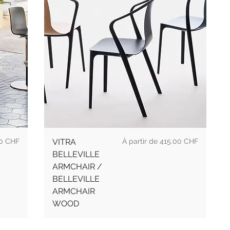
Prix promotionnel
0 CHF
VITRA
À partir de
415.00 CHF
BELLEVILLE
ARMCHAIR /
BELLEVILLE
ARMCHAIR
WOOD