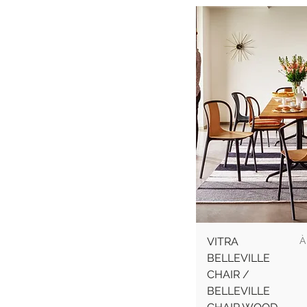
P
VITRA
À
BELLEVILLE
CHAIR /
BELLEVILLE