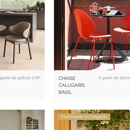
ix promotionnel
Prix promotionne
 partir de
406.00 CHF
CHAISE
À partir de
167.
CALLIGARIS
BASIL
Commande en magasin