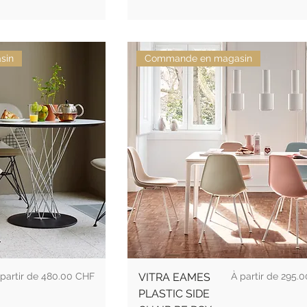
sin
Commande en magasin
ix promotionnel
Prix
 partir de
480.00 CHF
VITRA EAMES
295.0
PLASTIC SIDE