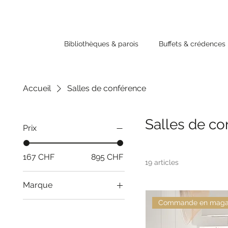
Bibliothèques & parois
Buffets & crédences
Accueil
Salles de conférence
Salles de c
Prix
167 CHF
895 CHF
19 articles
Marque
Calligaris
Commande en maga
Vitra