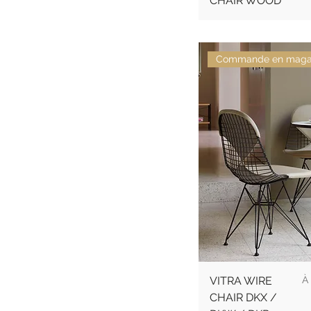
CHAIR WOOD
Commande en maga
Pr
VITRA WIRE
À
CHAIR DKX /