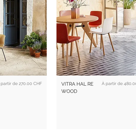
rix
Prix
270.00 CHF
VITRA HAL RE
480.0
WOOD