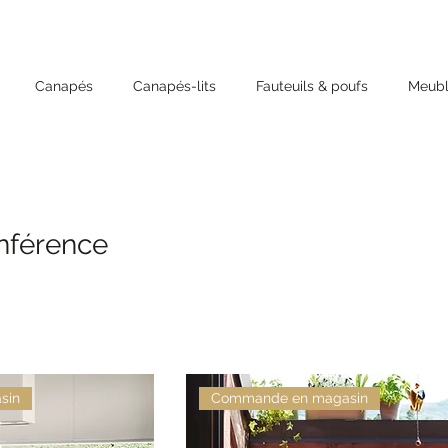
Canapés
Canapés-lits
Fauteuils & poufs
Meubl
onférence
sin
Commande en magasin