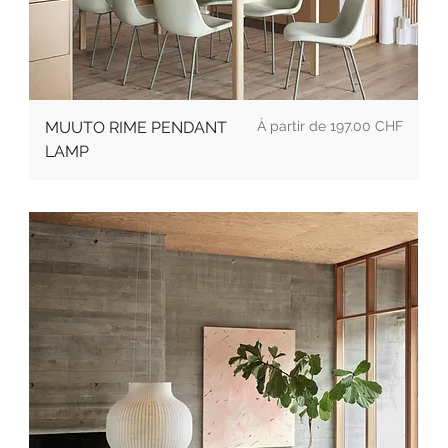
Prix promotionnel
MUUTO RIME PENDANT
À partir de
197.00 CHF
LAMP