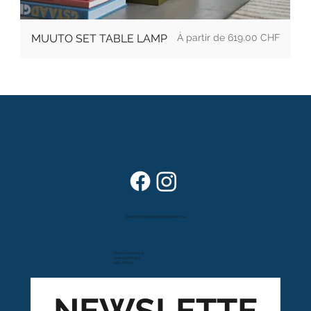
Prix
MUUTO SET TABLE LAMP
619.00 CHF
Dans vos foyers depuis plus de 80 ans
Route cantonale 4
Case postale 157
1963 Vétroz
NEWSLETTE