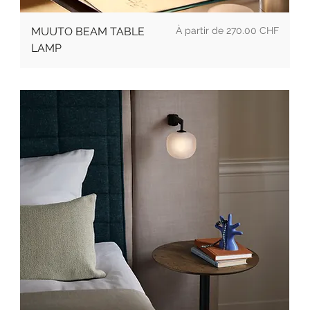
Prix promotionnel
MUUTO BEAM TABLE
À partir de
270.00 CHF
LAMP