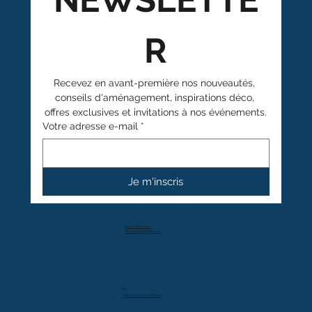
R
Recevez en avant-première nos nouveautés, 
conseils d'aménagement, inspirations déco, 
offres exclusives et invitations à nos événements.
Votre adresse e-mail
*
Je m'inscris
+41 27 766 40 40
info@anthamatten.ch
4.4
+ de 100 avis clients